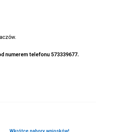
baczów.
d numerem telefonu 573339677.
Wkrótce nabory wniosków!