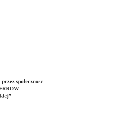
 przez społeczność
z EFRROW
kiej”