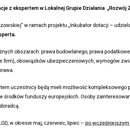
cje z ekspertem w Lokalnej Grupie Działania „Rozwój 
zowskiej” w ramach projektu „Inkubator dotacji – udziel
sperta.
óżnych obszarach: prawa budowlanego, prawa podatkow
we firm), obowiązków ubezpieczeniowych, wymogów zwią
prawa.
rtem uczestnicy będą mieli możliwość kompleksowego p
ch ze środków funduszy europejskich. Osoby zaintereso
 doradcą.
GD, w okresie maj, czerwiec, lipiec –
po wcześniejszym 