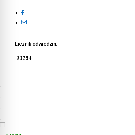
Licznik odwiedzin:
93284
ZAPISZ SIĘ DO NASZEGO NEWSLETTERA
Imię i Nazwisko
Email
Przechodząc dalej, akceptujesz politykę prywatnośc