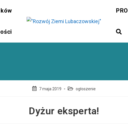
sków
PRO
ności
Post
Post
7 maja 2019
ogłoszenie
published:
category:
Dyżur eksperta!