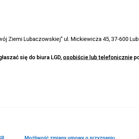
zwój Ziemi Lubaczowskiej” ul. Mickiewicza 45, 37-600 Lu
łaszać się do biura LGD,
osobiście lub telefonicznie
po
SR
Możliwość zmiany umowy o przyznaniu