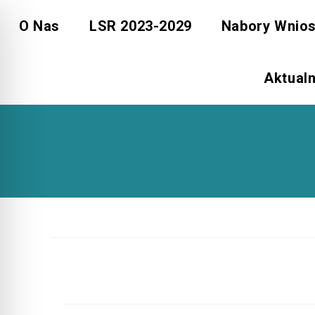
Skip
O Nas
LSR 2023-2029
Nabory Wnio
to
content
Aktual