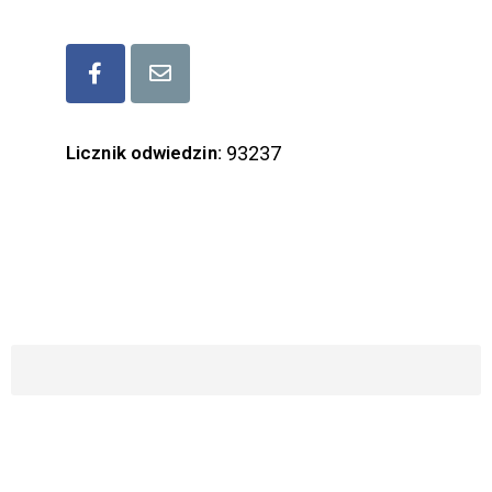
Bądźmy w kontakcie
Licznik odwiedzin:
93237
ZAPISZ SIĘ DO NASZEGO NEWSLETTERA
Imię i Nazwisko
Email