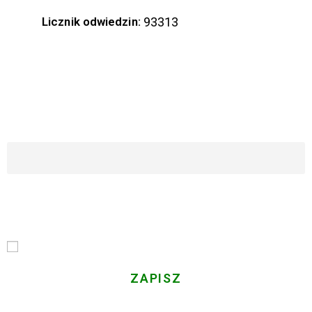
Licznik odwiedzin:
93313
ZAPISZ SIĘ DO NASZEGO NEWSLETTERA
Imię i Nazwisko
Email
Przechodząc dalej, akceptujesz politykę prywatności