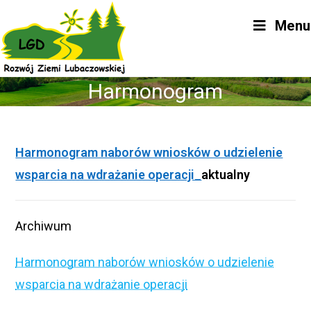
Skip
Menu
to
content
Harmonogram
Harmonogram naborów wniosków o udzielenie
wsparcia na wdrażanie operacji_
aktualny
Archiwum
Harmonogram naborów wniosków o udzielenie
wsparcia na wdrażanie operacji