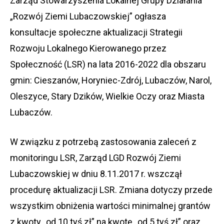
Zarząd Stowarzyszenia Lokalnej Grupy Działania
„Rozwój Ziemi Lubaczowskiej” ogłasza
konsultacje społeczne aktualizacji Strategii
Rozwoju Lokalnego Kierowanego przez
Społeczność (LSR) na lata 2016-2022 dla obszaru
gmin: Cieszanów, Horyniec-Zdrój, Lubaczów, Narol,
Oleszyce, Stary Dzików, Wielkie Oczy oraz Miasta
Lubaczów.
W związku z potrzebą zastosowania zaleceń z
monitoringu LSR, Zarząd LGD Rozwój Ziemi
Lubaczowskiej w dniu 8.11.2017 r. wszczął
procedurę aktualizacji LSR. Zmiana dotyczy przede
wszystkim obniżenia wartości minimalnej grantów
z kwoty „od 10 tyś zł” na kwotę „od 5 tyś zł” oraz