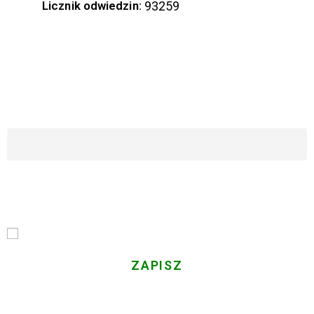
Licznik odwiedzin:
93259
ZAPISZ SIĘ DO NASZEGO NEWSLETTERA
Imię i Nazwisko
Email
Przechodząc dalej, akceptujesz politykę prywatności