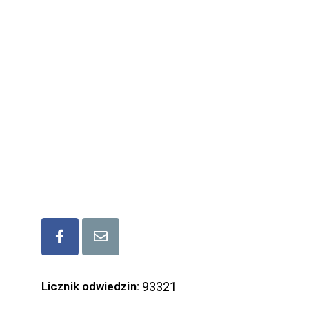
Lokalna Grupa Działania Rozwój Ziemi
Lubaczowskiej
ul. Mickiewicza 6, 37-600 Lubaczów
tel/fax ( +48) 166 32 17 17
kom. (+48) 573 339 677
mail: lgd.lubaczow@gmail.com
Bądźmy w kontakcie
Licznik odwiedzin:
93321