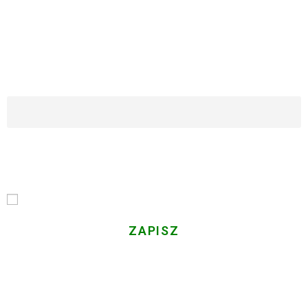
ZAPISZ SIĘ DO NASZEGO NEWSLETTERA
Imię i Nazwisko
Email
Przechodząc dalej, akceptujesz politykę prywatności