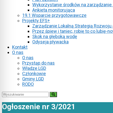
Wykorzystanie środków na zarządzanie
Ankieta monitorująca
19.1 Wsparcie przygotowawcze
Projekty EFS+
Zarządzanie Lokalną Strategią Rozwoju
Przez śpiew i taniec, robię to co lubię
Skok na głęboką wodę
Odyseja pływacka
Kontakt
O nas
O nas
Przystąp do nas
Władze LGD
Członkowie
Gminy LGD
RODO
Ogłoszenie nr 3/2021