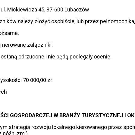
 ul. Mickiewicza 45, 37-600 Lubaczów
ników należy złożyć osobiście, lub przez pełnomocnika
tożsame.
numerowane załączniki.
ostaną odrzucone i nie będą podlegały ocenie.
wysokości 70 000,00 zł
ych
NOŚCI GOSPODARCZEJ W BRANŻY TURYSTYCZNEJ I 
tym strategią rozwoju lokalnego kierowanego przez spo
z późn. zm.)