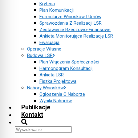
Kryteria
Plan Komunikacji
Formularze Wniosków I Umów
Sprawozdania Z Realizacji LSR
Zestawienie Rzeczowo-Finansowe
Ankieta Monitorująca Realizację LSR
Ewaluacja
Operacje Własne
Budowa LSR
Plan Włączenia Społeczności
Harmonogram Konsultacji
Ankieta LSR
Fiszka Projektowa
Nabory Wniosków
Ogłoszenia O Naborze
Wyniki Naborów
Publikacje
Kontakt
Search
this