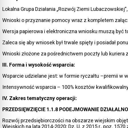
Lokalna Grupa Działania „Rozwój Ziemi Lubaczowskiej”,
Wnioski o przyznanie pomocy wraz z kompletem załącz
Wersja papierowa i elektroniczna wniosku muszą być 
Zaleca się aby wniosek był trwale spięty i posiadał po
Wnioski złożone za pośrednictwem poczty lub kuriera z
III. Forma i wysokość wsparcia:
Wsparcie udzielane jest: w formie ryczałtu –premii w 
Intensywność wsparcia – 100% kosztów kwalifikowaln
IV. Zakres tematyczny operacji:
PRZEDSIĘWZIĘCIE 1.1.8 PODEJMOWANIE DZIAŁAL
Rozwój przedsiębiorczości na obszarze wiejskim obję
Wiejskich na lata 2014-2020; Dz. U. z 2015 r., poz. 1570 