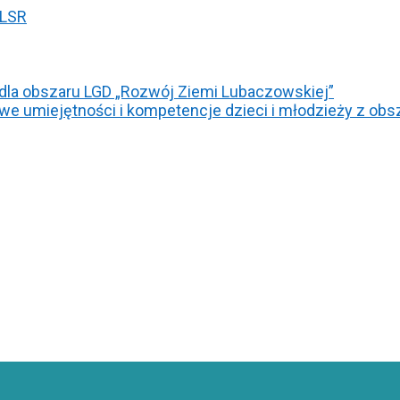
 LSR
 dla obszaru LGD „Rozwój Ziemi Lubaczowskiej”
-nowe umiejętności i kompetencje dzieci i młodzieży z o