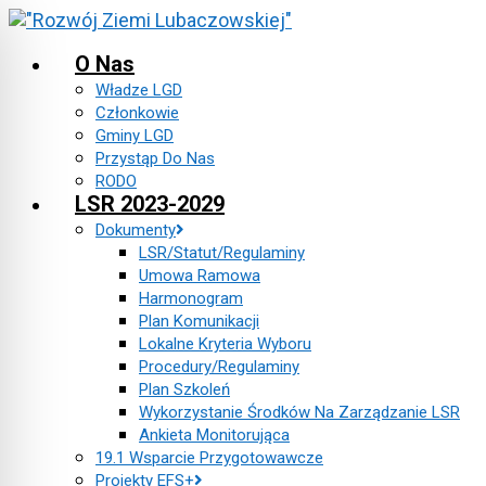
Skip
to
O Nas
content
Władze LGD
Członkowie
Gminy LGD
Przystąp Do Nas
RODO
LSR 2023-2029
Dokumenty
LSR/Statut/Regulaminy
Umowa Ramowa
Harmonogram
Plan Komunikacji
Lokalne Kryteria Wyboru
Procedury/Regulaminy
Plan Szkoleń
Wykorzystanie Środków Na Zarządzanie LSR
Ankieta Monitorująca
19.1 Wsparcie Przygotowawcze
Projekty EFS+