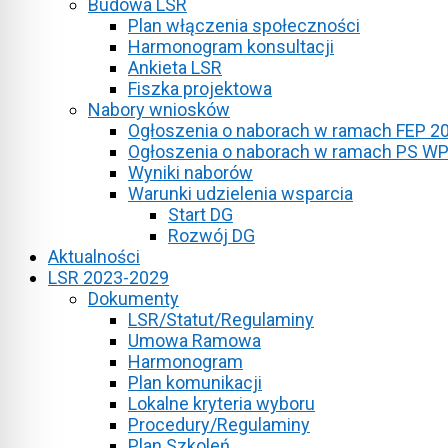
Budowa LSR
Plan włączenia społeczności
Harmonogram konsultacji
Ankieta LSR
Fiszka projektowa
Nabory wniosków
Ogłoszenia o naborach w ramach FEP 2
Ogłoszenia o naborach w ramach PS W
Wyniki naborów
Warunki udzielenia wsparcia
Start DG
Rozwój DG
Aktualności
LSR 2023-2029
Dokumenty
LSR/Statut/Regulaminy
Umowa Ramowa
Harmonogram
Plan komunikacji
Lokalne kryteria wyboru
Procedury/Regulaminy
Plan Szkoleń