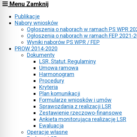
Menu
website
Zamknij
Publikacje
Nabory wniosków
Ogłoszenia o naborach w ramach PS WPR 20
Ogłoszenia o naborach w ramach FEP 2021-
Wyniki naborów PS WPR / FEP
PROW 2014-2020
Dokumenty
LSR, Statut, Regulaminy
Umowa ramowa
Harmonogram
Procedury
Kryteria
Plan komunikacji
Formularze wniosków i umów
Sprawozdania z realizacji LSR
Zestawienie rzeczowo-finansowe
Ankieta monitorująca realizację LSR
Ewaluacja
Operacje własne