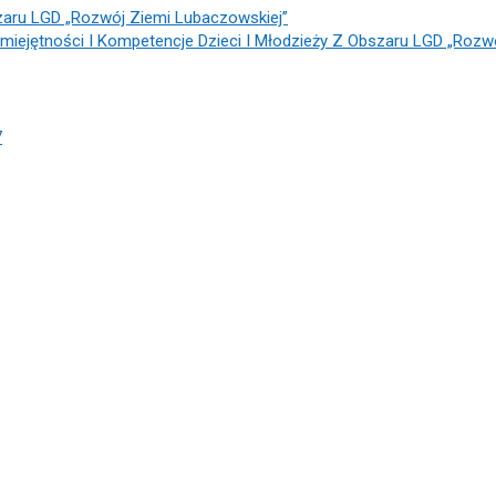
zaru LGD „Rozwój Ziemi Lubaczowskiej”
miejętności I Kompetencje Dzieci I Młodzieży Z Obszaru LGD „Rozw
7