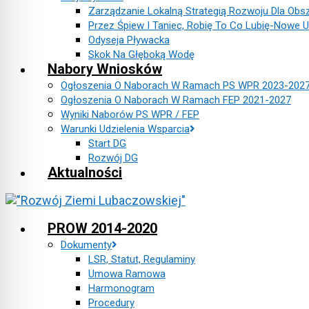
Zarządzanie Lokalną Strategią Rozwoju Dla Obs
Przez Śpiew I Taniec, Robię To Co Lubię-Nowe U
Odyseja Pływacka
Skok Na Głęboką Wodę
Nabory Wniosków
Ogłoszenia O Naborach W Ramach PS WPR 2023-202
Ogłoszenia O Naborach W Ramach FEP 2021-2027
Wyniki Naborów PS WPR / FEP
Warunki Udzielenia Wsparcia
Start DG
Rozwój DG
Aktualności
PROW 2014-2020
Dokumenty
LSR, Statut, Regulaminy
Umowa Ramowa
Harmonogram
Procedury