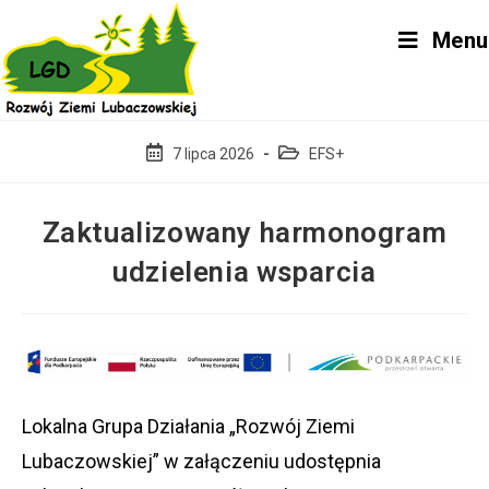
Skip
Menu
to
content
Post
Post
7 lipca 2026
EFS+
published:
category:
Zaktualizowany harmonogram
udzielenia wsparcia
Lokalna Grupa Działania „Rozwój Ziemi
Lubaczowskiej” w załączeniu udostępnia