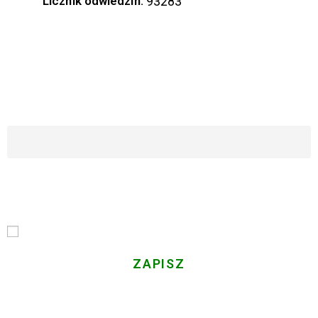
Licznik odwiedzin:
93283
ZAPISZ SIĘ DO NASZEGO NEWSLETTERA
Imię i Nazwisko
Email
Przechodząc dalej, akceptujesz politykę prywatności