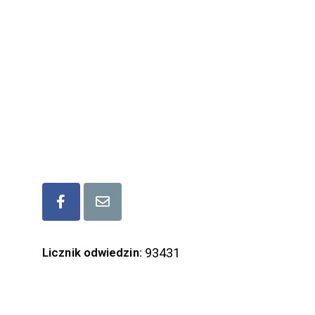
Lubaczowskiej
ul. Mickiewicza 6, 37-600 Lubaczów
tel/fax ( +48) 166 32 17 17
kom. (+48) 573 339 677
mail: lgd.lubaczow@gmail.com
Bądźmy w kontakcie
Licznik odwiedzin:
93431