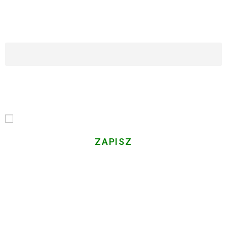
ZAPISZ SIĘ DO NASZEGO NEWSLETTERA
Imię i Nazwisko
Email
Przechodząc dalej, akceptujesz politykę prywatności
Gminy LGD