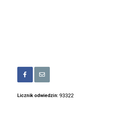
ul. Mickiewicza 6, 37-600 Lubaczów
tel/fax ( +48) 166 32 17 17
kom. (+48) 573 339 677
mail: lgd.lubaczow@gmail.com
Bądźmy w kontakcie
Licznik odwiedzin:
93322