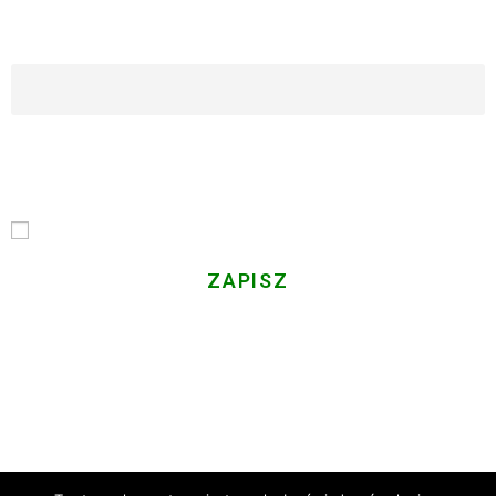
ZAPISZ SIĘ DO NASZEGO NEWSLETTERA
Imię i Nazwisko
Email
Przechodząc dalej, akceptujesz politykę prywatności
Gminy LGD