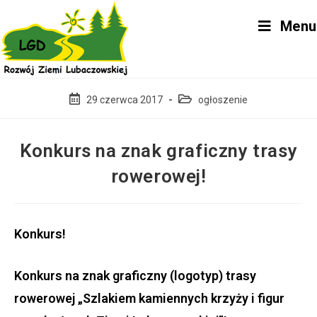
Skip
Menu
to
content
Post
Post
29 czerwca 2017
ogłoszenie
published:
category:
Konkurs na znak graficzny trasy
rowerowej!
Konkurs!
Konkurs na znak graficzny (logotyp) trasy
rowerowej „Szlakiem kamiennych krzyży i figur