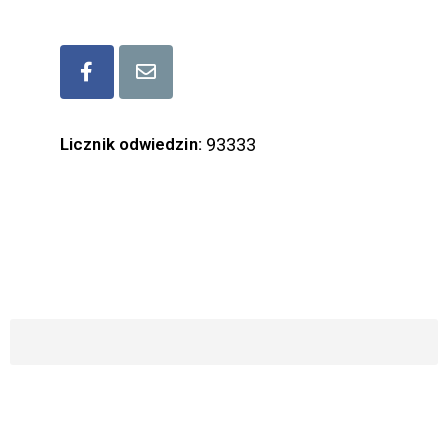
Bądźmy w kontakcie
Licznik odwiedzin:
93333
ZAPISZ SIĘ DO NASZEGO NEWSLETTERA
Imię i Nazwisko
Email