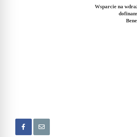
Wsparcie na wdraż
dofinan
Bene
Lokalna Grupa Działania Rozwój Ziemi Lubaczowsk
ul. Mickiewicza 6, 37-600 Lubaczów
tel/fax ( +48) 166 32 17 17
kom. (+48) 573 339 677
mail: lgd.lubaczow@gmail.com
Bądźmy w kontakcie