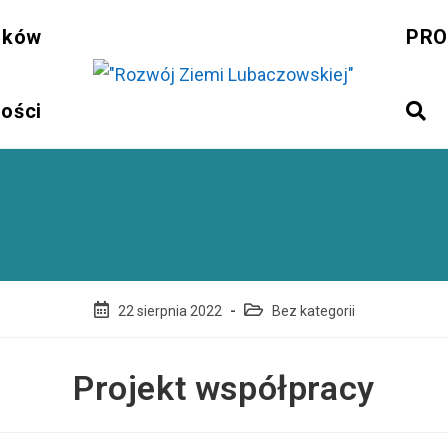
sków
PRO
ności
Post
Post
22 sierpnia 2022
Bez kategorii
published:
category:
Projekt współpracy