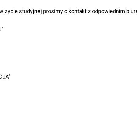
zycie studyjnej prosimy o kontakt z odpowiednim biurem
J”
CJA”