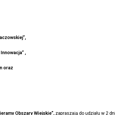
aczowskiej”,
 Innowacja” ,
n oraz
eramy Obszary Wiejskie
”,
zapraszają do udziału w 2 dn