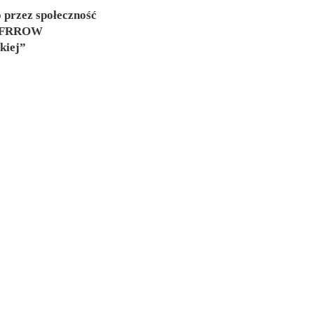
 przez społeczność
z EFRROW
kiej”