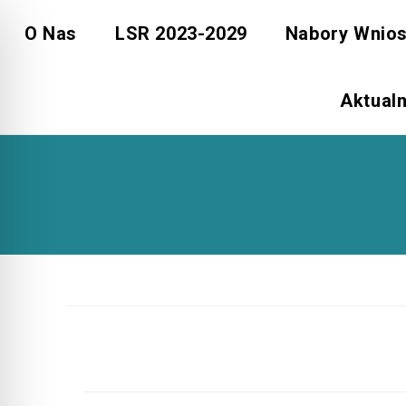
Skip
O Nas
LSR 2023-2029
Nabory Wnio
to
content
Aktual