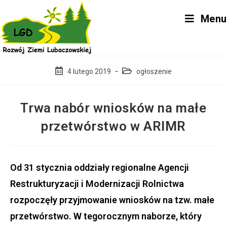
Skip
Menu
to
content
Post
Post
4 lutego 2019
ogłoszenie
published:
category:
Trwa nabór wniosków na małe
przetwórstwo w ARIMR
Od 31 stycznia oddziały regionalne Agencji
Restrukturyzacji i Modernizacji Rolnictwa
rozpoczęły przyjmowanie wniosków na tzw. małe
przetwórstwo. W tegorocznym naborze, który