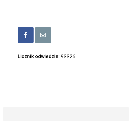
Bądźmy w kontakcie
Licznik odwiedzin:
93326
ZAPISZ SIĘ DO NASZEGO NEWSLETTERA
Imię i Nazwisko
Email