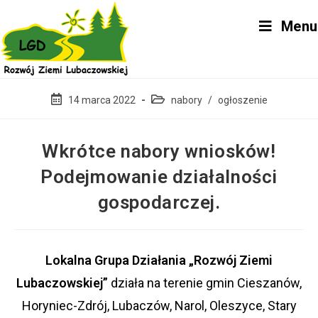
Skip
Menu
to
content
Post
Post
14 marca 2022
nabory
/
ogłoszenie
published:
category:
Wkrótce nabory wniosków!
Podejmowanie działalności
gospodarczej.
Lokalna Grupa Działania „Rozwój Ziemi
Lubaczowskiej”
działa na terenie gmin Cieszanów,
Horyniec-Zdrój, Lubaczów, Narol, Oleszyce, Stary