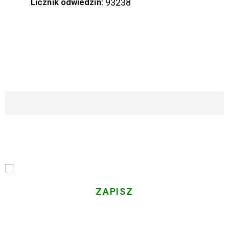
Licznik odwiedzin:
93238
ZAPISZ SIĘ DO NASZEGO NEWSLETTERA
Imię i Nazwisko
Email
Przechodząc dalej, akceptujesz politykę prywatności