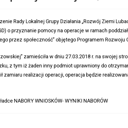
dzenie Rady Lokalnej Grupy Działania „Rozwój Ziemi Lub
GD) o przyznanie pomocy na operacje w ramach poddziała
anego przez społeczność” objętego Programem Rozwoju O
zowskiej” zamieściła w dniu 27.03.2018 r. na swojej str
ązku, z tym iż żaden inny podmiot uprawniony do otrzyman
ił zamiaru realizacji operacji, operacja będzie realizow
w zakładce NABORY WNIOSKÓW- WYNIKI NABORÓW