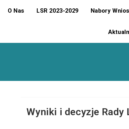
Skip
O Nas
LSR 2023-2029
Nabory Wnio
to
content
Aktual
Wyniki i decyzje Rady 