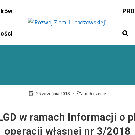
sków
PRO
ności
Post
Post
25 września 2018
ogłoszenie
published:
category:
LGD w ramach Informacji o p
operacji własnej nr 3/2018