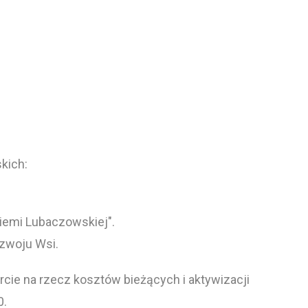
kich:
Ziemi Lubaczowskiej".
ozwoju Wsi.
cie na rzecz kosztów bieżących i aktywizacji
0.