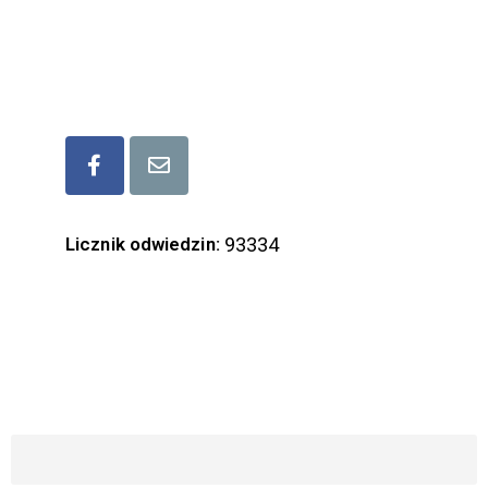
mail: lgd.lubaczow@gmail.com
Bądźmy w kontakcie
Licznik odwiedzin:
93334
ZAPISZ SIĘ DO NASZEGO NEWSLETTERA
Imię i Nazwisko