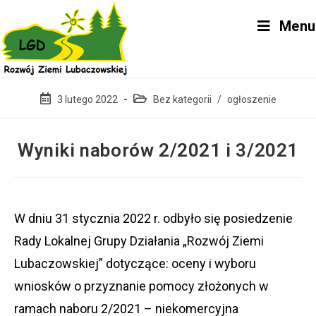
Skip
Menu
to
content
Post
Post
3 lutego 2022
Bez kategorii
/
ogłoszenie
published:
category:
Wyniki naborów 2/2021 i 3/2021
W dniu 31 stycznia 2022 r. odbyło się posiedzenie
Rady Lokalnej Grupy Działania „Rozwój Ziemi
Lubaczowskiej” dotyczące: oceny i wyboru
wniosków o przyznanie pomocy złożonych w
ramach naboru 2/2021 – niekomercyjna