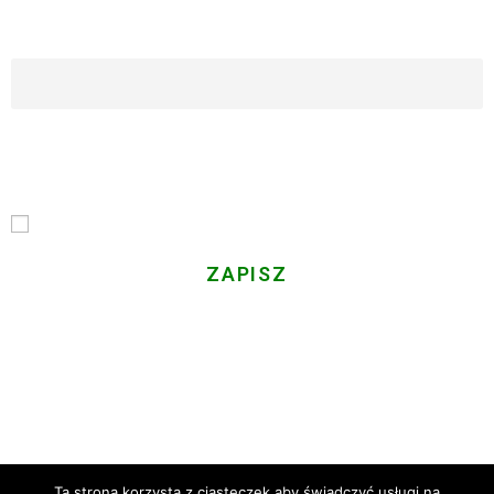
Imię i Nazwisko
Email
Przechodząc dalej, akceptujesz politykę prywatności
Gminy LGD
Ta strona korzysta z ciasteczek aby świadczyć usługi na