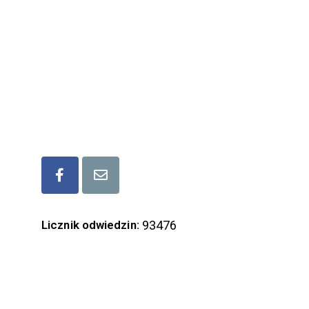
ul. Mickiewicza 6, 37-600 Lubaczów
tel/fax ( +48) 166 32 17 17
kom. (+48) 573 339 677
mail: lgd.lubaczow@gmail.com
Bądźmy w kontakcie
Licznik odwiedzin:
93476
ZAPISZ SIĘ DO NASZEGO NEWSLETTERA