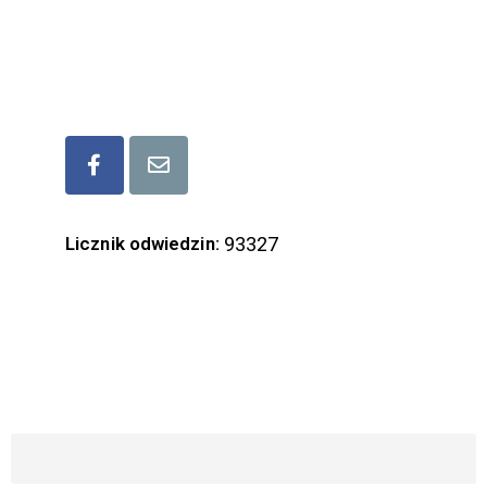
mail: lgd.lubaczow@gmail.com
Bądźmy w kontakcie
Licznik odwiedzin:
93327
ZAPISZ SIĘ DO NASZEGO NEWSLETTERA
Imię i Nazwisko