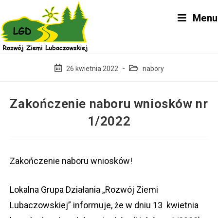
Skip
Menu
to
content
Post
Post
26 kwietnia 2022
nabory
published:
category:
Zakończenie naboru wniosków nr
1/2022
Zakończenie naboru wniosków!
Lokalna Grupa Działania „Rozwój Ziemi
Lubaczowskiej” informuje, że w dniu 13 kwietnia