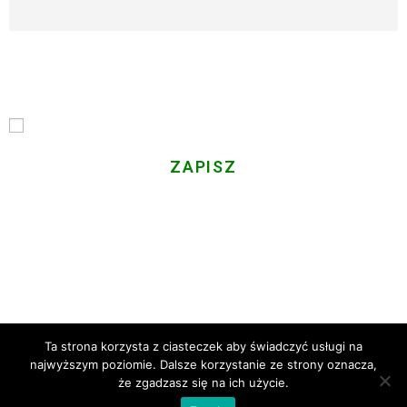
Email
Przechodząc dalej, akceptujesz politykę prywatności
Gminy LGD
Ta strona korzysta z ciasteczek aby świadczyć usługi na
najwyższym poziomie. Dalsze korzystanie ze strony oznacza,
że zgadzasz się na ich użycie.
Copyright
2020 Pioxolotl