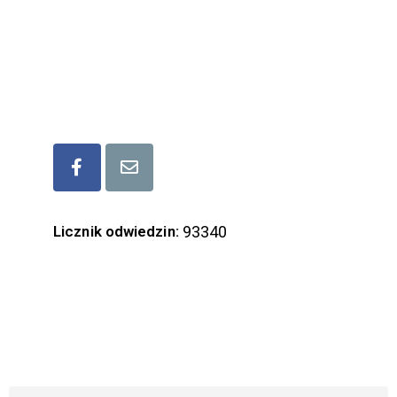
kom. (+48) 573 339 677
mail: lgd.lubaczow@gmail.com
Bądźmy w kontakcie
Licznik odwiedzin:
93340
ZAPISZ SIĘ DO NASZEGO NEWSLETTERA
Imię i Nazwisko