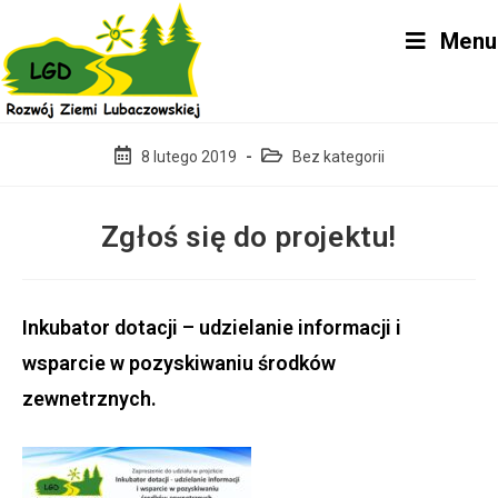
Skip
Menu
to
content
Post
Post
8 lutego 2019
Bez kategorii
published:
category:
Zgłoś się do projektu!
Inkubator dotacji – udzielanie informacji i
wsparcie w pozyskiwaniu środków
zewnetrznych.