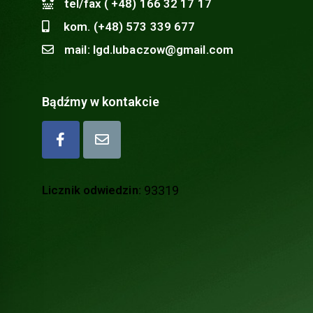
tel/fax ( +48) 166 32 17 17
kom. (+48) 573 339 677
mail: lgd.lubaczow@gmail.com
Bądźmy w kontakcie
Licznik odwiedzin:
93319