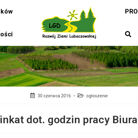
sków
PRO
ności
Post
Post
30 czerwca 2016
ogłoszenie
published:
category:
nkat dot. godzin pracy Biur