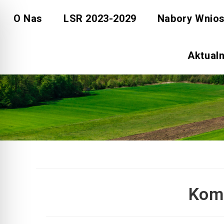
Skip
O Nas
LSR 2023-2029
Nabory Wnio
to
content
Aktual
Komi