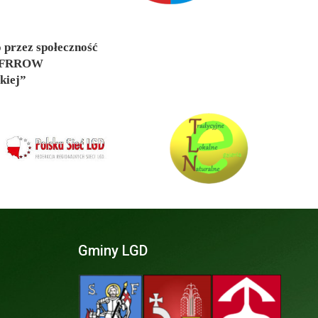
 przez społeczność
z EFRROW
kiej”
Gminy LGD