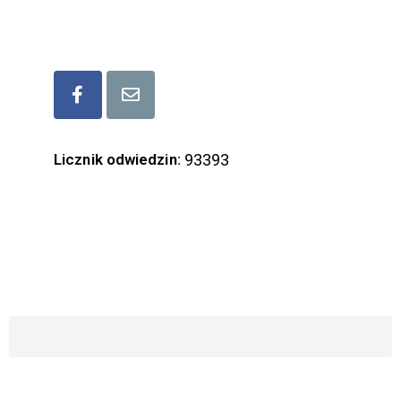
Bądźmy w kontakcie
Licznik odwiedzin:
93393
ZAPISZ SIĘ DO NASZEGO NEWSLETTERA
Imię i Nazwisko
Email