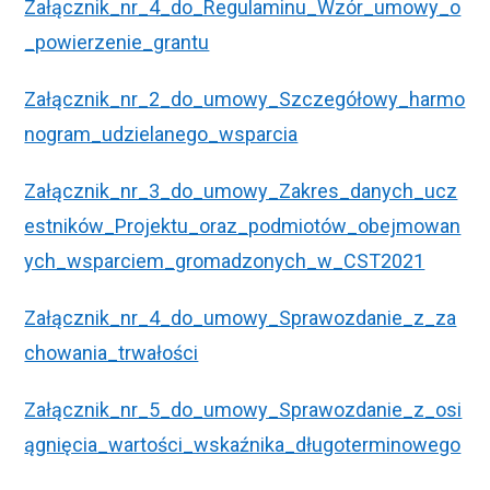
Załącznik_nr_4_do_Regulaminu_Wzór_umowy_o
_powierzenie_grantu
Załącznik_nr_2_do_umowy_Szczegółowy_harmo
nogram_udzielanego_wsparcia
Załącznik_nr_3_do_umowy_Zakres_danych_ucz
estników_Projektu_oraz_podmiotów_obejmowan
ych_wsparciem_gromadzonych_w_CST2021
Załącznik_nr_4_do_umowy_Sprawozdanie_z_za
chowania_trwałości
Załącznik_nr_5_do_umowy_Sprawozdanie_z_osi
ągnięcia_wartości_wskaźnika_długoterminowego