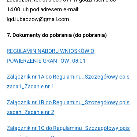
14.00 lub pod adresem e-mail:
lgd.lubaczow@gmail.com
7. Dokumenty do pobrania (do pobrania)
REGULAMIN NABORU WNIOSKÓW O
POWIERZENIE GRANTÓW_08.01
Załącznik nr 1A do Regulaminu_Szczegółowy opis
zadań_Zadanie nr 1
Załącznik nr 1B do Regulaminu_Szczegółowy opis
zadań_Zadanie nr 2
Załącznik nr 1C do Regulaminu_Szczegółowy opis