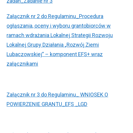
zadań_Zadanie nr 3
Załącznik nr 2 do Regulaminu_Procedura
ogłąszania, oceny i wyboru grantobiorców w
ramach wdrażania Lokalnej Strategii Rozwoju
Lokalnej Grupy Działania „Rozwój Ziemi
Lubaczowskiej” – komponent EFS+ wraz
załącznikami
Załącznik nr 3 do Regulaminu_ WNIOSEK O
POWIERZENIE GRANTU_EFS _LGD